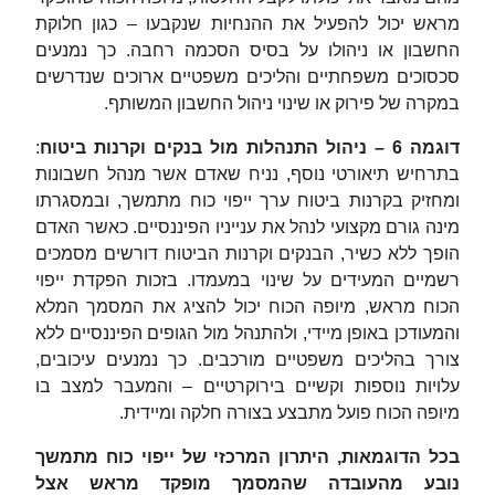
מראש יכול להפעיל את ההנחיות שנקבעו – כגון חלוקת
החשבון או ניהולו על בסיס הסכמה רחבה. כך נמנעים
סכסוכים משפחתיים והליכים משפטיים ארוכים שנדרשים
במקרה של פירוק או שינוי ניהול החשבון המשותף.
דוגמה 6 – ניהול התנהלות מול בנקים וקרנות ביטוח
:
בתרחיש תיאורטי נוסף, נניח שאדם אשר מנהל חשבונות
ומחזיק בקרנות ביטוח ערך ייפוי כוח מתמשך, ובמסגרתו
מינה גורם מקצועי לנהל את ענייניו הפיננסיים. כאשר האדם
הופך ללא כשיר, הבנקים וקרנות הביטוח דורשים מסמכים
רשמיים המעידים על שינוי במעמדו. בזכות הפקדת ייפוי
הכוח מראש, מיופה הכוח יכול להציג את המסמך המלא
והמעודכן באופן מיידי, ולהתנהל מול הגופים הפיננסיים ללא
צורך בהליכים משפטיים מורכבים. כך נמנעים עיכובים,
עלויות נוספות וקשיים בירוקרטיים – והמעבר למצב בו
מיופה הכוח פועל מתבצע בצורה חלקה ומיידית.
בכל הדוגמאות, היתרון המרכזי של ייפוי כוח מתמשך
נובע מהעובדה שהמסמך מופקד מראש אצל