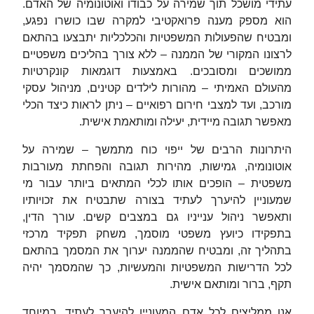
עתידי מושכל תוך שמירה על כבודו ואוטונומיה של האדם.
הוא מספק מענה פרואקטיבי למקרה שבו כושרו נפגע,
ומבטיח שהפעולות המשפטיות והכלכליות יתבצעו בהתאם
לרצונו המקורי של הממנה – ללא צורך בהליכים משפטיים
ממושכים ומסובכים. באמצעות דוגמאות קונקרטיות
מהעולם האמיתי – מהורות לילדים קטינים, מניהול עסקי
מורכב, ועד למצבי חירום רפואיים – ניתן לראות כיצד הכלי
מאפשר תגובה מיידית, יעילה ומותאמת אישית.
היתרונות הרבים של ייפוי כוח מתמשך – שמירה על
אוטונומיה, גמישות, מהירות תגובה והפחתת מעורבות
משפטית – הופכים אותו לכלי המתאים ביותר עבור מי
שמעוניין להיערך לעתיד בצורה שתבטיח את זכויותיו
ותאפשר ניהול ענייניו גם במצבים קשים. עורך הדין,
בתפקידו כיועץ משפטי מוסמך, משחק תפקיד מרכזי
בתהליך זה, ומבטיח שהממנה יערוך את המסמך בהתאם
לכל הדרישות המשפטיות והמעשיות, כך שהמסמך יהיה
תקף, ברור ומותאם אישית.
אנו ממליצים לכל אדם המעוניין להיערך לעתיד, במיוחד