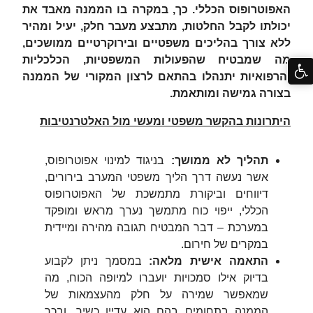
האפוטרופוס הכללי. כך, במקרה בו הממנה מאבד את
יכולתו לקבל החלטות, מתבצע מעבר חלק, יעיל ומהיר
ללא צורך בהליכים משפטיים ובירוקרטיים ממושכים,
מה שמבטיח שהפעולות המשפטיות, הכלכליות
והרפואיות יתנהלו בהתאם לרצון המקורי של הממנה
בצורה גמישה ומותאמת.
היתרונות בהקשר משפטי ומעשי מול האלטרנטיבות
תהליך לא ממושך
:
בניגוד למינוי אפוטרופוס,
אשר נעשה דרך הליך משפטי המערב בירורים,
דיווחים וביקורת מתמשכת של האפוטרופוס
הכללי, ייפוי כוח מתמשך נערך מראש ומופקד
במערכת – דבר המבטיח תגובה מהירה ומיידית
במקרים של חירום.
התאמה אישית מלאה
:
במסמך ניתן לקבוע
בדיוק אילו סמכויות יועברו למיופה הכוח, מה
שמאפשר שמירה על חלק מהעצמאות של
הממנה בתחומים בהם הוא עדיין כשיר, ובכך