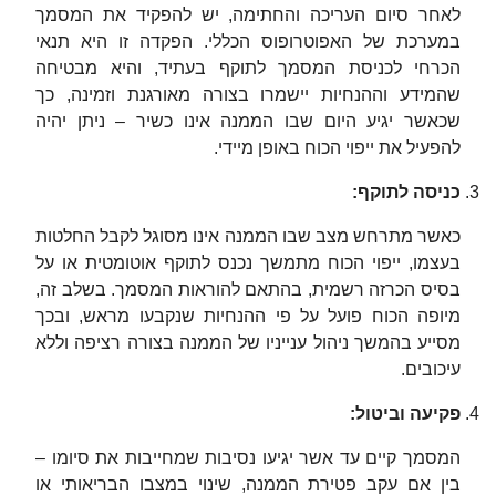
לאחר סיום העריכה והחתימה, יש להפקיד את המסמך
במערכת של האפוטרופוס הכללי. הפקדה זו היא תנאי
הכרחי לכניסת המסמך לתוקף בעתיד, והיא מבטיחה
שהמידע וההנחיות יישמרו בצורה מאורגנת וזמינה, כך
שכאשר יגיע היום שבו הממנה אינו כשיר – ניתן יהיה
להפעיל את ייפוי הכוח באופן מיידי.
כניסה לתוקף
:
כאשר מתרחש מצב שבו הממנה אינו מסוגל לקבל החלטות
בעצמו, ייפוי הכוח מתמשך נכנס לתוקף אוטומטית או על
בסיס הכרזה רשמית, בהתאם להוראות המסמך. בשלב זה,
מיופה הכוח פועל על פי ההנחיות שנקבעו מראש, ובכך
מסייע בהמשך ניהול ענייניו של הממנה בצורה רציפה וללא
עיכובים.
פקיעה וביטול
:
המסמך קיים עד אשר יגיעו נסיבות שמחייבות את סיומו –
בין אם עקב פטירת הממנה, שינוי במצבו הבריאותי או