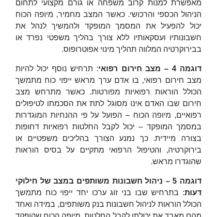
מאפשרת למנות קרוב משפחה או גורם מקצועי לתחום
הניהול הכספי והרכושי. כאשר המצב מחמיר, מיופה הכוח
יכול להפעיל את המסמך המופקד ולהמשיך לנהל את
חשבונותיו ועסקאותיו ללא צורך בהליך משפטי נפרד או
בבירוקרטיה המלווה תהליך מינוי אפוטרופוס.
דוגמה 4 – מצב חירום רפואי
: תרחיש נוסף יכול להיות
מצב חירום רפואי, בו אדם ערך מראש ייפוי כוח מתמשך
הכולל הוראות רפואיות מפורטות. כאשר מתרחש מצב
חירום שבו האדם אינו מסוגל לתת את הסכמתו לטיפולים
רפואיים, מיופה הכוח – הפועל על פי ההנחיות המוגדרות
במסמך המופקד – יכול לקבל החלטות רפואיות דחופות
בצורה מיידית. כך נמנע הצורך בהליכים משפטיים או
בירוקרטיה, והטיפול הרפואי מתקיים על בסיס הוראות
שהוגדרו מראש.
דוגמה 5 – ניהול חשבונות משותפים במצב של חילוקי
דעות
: בתרחיש שבו בני זוג ערכו יחד ייפוי כוח מתמשך
הכולל הוראות לניהול חשבונות בנק משותפים, במידה ואחד
מהם מאבד את יכולתו לקבל החלטות, מיופה הכוח שהופקד