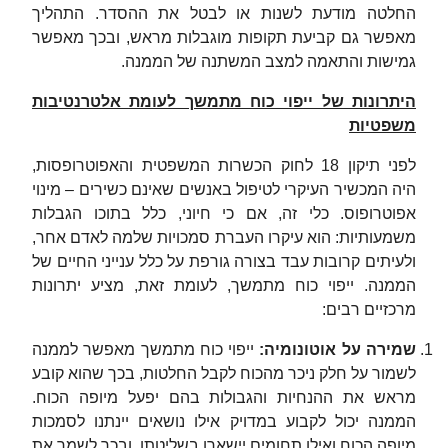
החלטה מודעת לשנות או לבטל את ההסדר. התהליך
מאפשר גם קביעת תקופות מוגבלות מראש, ובכך מאפשר
גמישות והתאמה למצב המשתנה של הממנה.
היתרונות של ייפוי כוח מתמשך לעומת אלטרנטיבות
משפטיות
לפני תיקון 18 לחוק הכשרות המשפטית והאפוטרופסות,
היה המכשיר העיקרי לטיפול באנשים שאינם כשירים – מינוי
אפוטרופוס. כלי זה, אם כי חיוני, כלל בתוכו הגבלות
משמעותיות: הוא עיקרו העברת סמכויות שלמה לאדם אחר,
ולעיתים קרובות עבד בצורה גורפת על כלל ענייני החיים של
הממנה. ייפוי כוח מתמשך, לעומת זאת, מציע יתרונות
מרכזיים רבים:
שמירה על אוטונומיה
:
ייפוי כוח מתמשך מאפשר לממנה
לשמור על חלק ניכר מהכוח לקבל החלטות, בכך שהוא קובע
מראש את ההנחיות והגבולות בהם יפעל מיופה הכוח.
הממנה יכול לקבוע במדויק אילו נושאים יינתנו לסמכות
מיופה הכוח ואילו תחומים יישארו בשליטתו, ובכך לשמר את