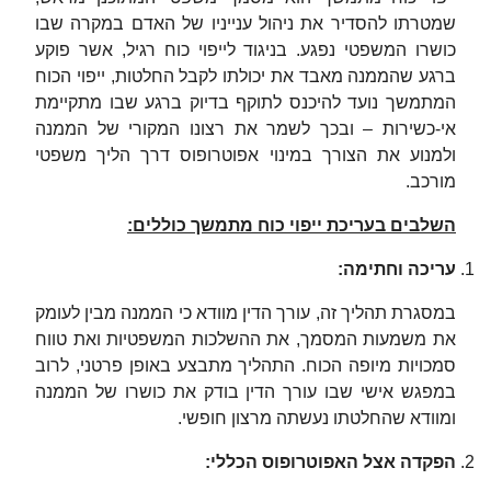
שמטרתו להסדיר את ניהול ענייניו של האדם במקרה שבו
כושרו המשפטי נפגע. בניגוד לייפוי כוח רגיל, אשר פוקע
ברגע שהממנה מאבד את יכולתו לקבל החלטות, ייפוי הכוח
המתמשך נועד להיכנס לתוקף בדיוק ברגע שבו מתקיימת
אי-כשירות – ובכך לשמר את רצונו המקורי של הממנה
ולמנוע את הצורך במינוי אפוטרופוס דרך הליך משפטי
מורכב.
השלבים בעריכת ייפוי כוח מתמשך כוללים
:
עריכה וחתימה
:
במסגרת תהליך זה, עורך הדין מוודא כי הממנה מבין לעומק
את משמעות המסמך, את ההשלכות המשפטיות ואת טווח
סמכויות מיופה הכוח. התהליך מתבצע באופן פרטני, לרוב
במפגש אישי שבו עורך הדין בודק את כושרו של הממנה
ומוודא שהחלטתו נעשתה מרצון חופשי.
הפקדה אצל האפוטרופוס הכללי
: