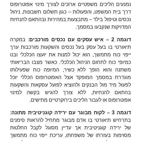
נמנעים הליכים משפטיים ארוכים לצורך מינוי אפוטרופוס
דרך בית המשפט, והפעולות – כגון תשלום חשבונות, ניהול
נכסים וטיפול בילד – מתבצעות במהירות ובהתאם להנחיות
המדויקות שנקבעו במסמך.
דוגמה 2 – איש עסקים עם נכסים מורכבים
: במקרה
תיאורטי בו בעל עסק בעל נכסים והשקעות מורכבות ערך
ייפוי כוח מתמשך, הוא יכול למנות את יועצו הכלכלי ובנו
כמיופי כוח לתחום הניהול הכלכלי. כאשר מצבו הבריאותי
משתנה והוא הופך ללא כשיר, המיופה כוח שפעילותו
מוגדרת במסמך המופקד אצל האפוטרופוס הכללי יוכל
לפעול מיד מול הבנקים ולהוציא לפועל עסקאות והשקעות
בהתאם להנחיות, ללא צורך להגיש בקשה למינוי
אפוטרופוס או לעבור הליכים בירוקרטיים מתישים.
דוגמה 3 – לקוח מבוגר עם ירידה קוגניטיבית מתונה
:
בתרחיש תיאורטי בו אדם מבוגר מתחיל להראות סימנים
של ירידה קוגניטיבית אך עדיין מסוגל לקבל החלטות
מסוימות בעזרתו של משפחתו, עריכת ייפוי כוח מתמשך