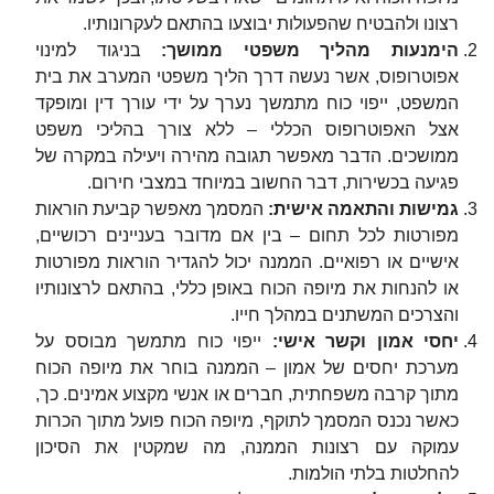
רצונו ולהבטיח שהפעולות יבוצעו בהתאם לעקרונותיו.
הימנעות מהליך משפטי ממושך
:
בניגוד למינוי
אפוטרופוס, אשר נעשה דרך הליך משפטי המערב את בית
המשפט, ייפוי כוח מתמשך נערך על ידי עורך דין ומופקד
אצל האפוטרופוס הכללי – ללא צורך בהליכי משפט
ממושכים. הדבר מאפשר תגובה מהירה ויעילה במקרה של
פגיעה בכשירות, דבר החשוב במיוחד במצבי חירום.
גמישות והתאמה אישית
:
המסמך מאפשר קביעת הוראות
מפורטות לכל תחום – בין אם מדובר בעניינים רכושיים,
אישיים או רפואיים. הממנה יכול להגדיר הוראות מפורטות
או להנחות את מיופה הכוח באופן כללי, בהתאם לרצונותיו
והצרכים המשתנים במהלך חייו.
יחסי אמון וקשר אישי
:
ייפוי כוח מתמשך מבוסס על
מערכת יחסים של אמון – הממנה בוחר את מיופה הכוח
מתוך קרבה משפחתית, חברים או אנשי מקצוע אמינים. כך,
כאשר נכנס המסמך לתוקף, מיופה הכוח פועל מתוך הכרות
עמוקה עם רצונות הממנה, מה שמקטין את הסיכון
להחלטות בלתי הולמות.