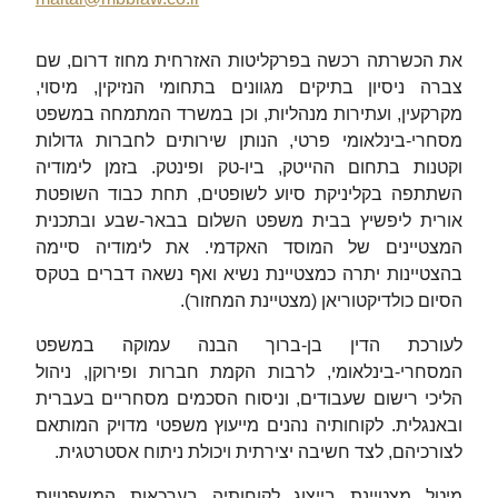
את הכשרתה רכשה בפרקליטות האזרחית מחוז דרום, שם
צברה ניסיון בתיקים מגוונים בתחומי הנזיקין, מיסוי,
מקרקעין, ועתירות מנהליות, וכן במשרד המתמחה במשפט
מסחרי-בינלאומי פרטי, הנותן שירותים לחברות גדולות
וקטנות בתחום ההייטק, ביו-טק ופינטק. בזמן לימודיה
השתתפה בקליניקת סיוע לשופטים, תחת כבוד השופטת
אורית ליפשיץ בבית משפט השלום בבאר-שבע ובתכנית
המצטיינים של המוסד האקדמי. את לימודיה סיימה
בהצטיינות יתרה כמצטיינת נשיא ואף נשאה דברים בטקס
הסיום כולדיקטוריאן (מצטיינת המחזור).
לעורכת הדין בן-ברוך הבנה עמוקה במשפט
המסחרי-בינלאומי, לרבות הקמת חברות ופירוקן, ניהול
הליכי רישום שעבודים, וניסוח הסכמים מסחריים בעברית
ובאנגלית. לקוחותיה נהנים מייעוץ משפטי מדויק המותאם
לצורכיהם, לצד חשיבה יצירתית ויכולת ניתוח אסטרטגית.
מיטל מצטיינת בייצוג לקוחותיה בערכאות המשפטיות