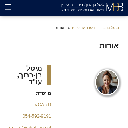
מיטל בן-ברוך - משרד עורכי דין
אודות
אודות
מיטל
בן-ברוך,
עו"ד
מייסדת
VCARD
054-592-9191
maital@mbblaw.co.il