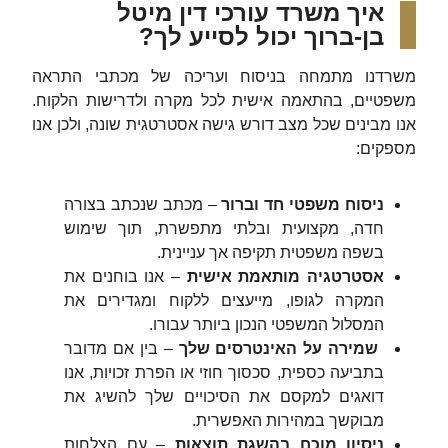
‏איך משרד עורכי דין מיטל
בן-ברוך יכול לסייע לך?
‏משרדנו מתמחה בניסוח ועריכה של מכתבי התראה
משפטיים, בהתאמה אישית לכל מקרה ולדרישות הלקוח.
אנו מבינים שכל מצב דורש גישה אסטרטגית שונה, ולכן אנו
מספקים:‏
ניסוח משפטי חד וברור
– מכתב שנכתב בצורה
חדה, מקצועית ובלתי מתפשרת, תוך שימוש
בשפה משפטית תקיפה אך עניינית.
אסטרטגיה מותאמת אישית
– אנו בוחנים את
המקרה לגופו, מייעצים ללקוח ומגדירים את
המסלול המשפטי הנכון ביותר עבורו.
‏ ‏
שמירה על האינטרסים שלך
– בין אם מדובר
בתביעה כספית, סכסוך חוזי או הפרת זכויות, אנו
דואגים למקסם את הסיכויים שלך להשיג את
מבוקשך במהירות האפשרית.‏
ניסיון מוכח בהשגת תוצאות
– עם הצלחות