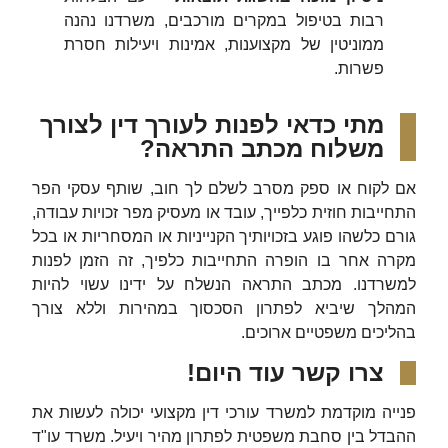
רבות בטיפול במקרים מורכבים, משרדנו נהנה
ממוניטין של מקצוענות, אמינות ויעילות חסרת
פשרות.‏
מתי כדאי לפנות לעורך דין לצורך
משלוח מכתב התראה?
‏אם לקוח או ספק מסרב לשלם לך חוב,‏ ‏שותף עסקי הפר
התחייבות חוזית כלפייך,‏ ‏עובד או מעסיק מפר זכויות עבודה,
‏גורם כלשהו פוגע בזכויותיך הקנייניות או המסחריות או ב‏כל
מקרה אחר בו הופרה התחייבות כלפיך‏, ‏זה הזמן לפנות
למשרדנו. מכתב התראה הנשלח על ידינו עשוי להיות
המהלך שיביא לפתרון הסכסוך במהירות וללא צורך
בהליכים משפטיים ארוכים.‏
צרו קשר עוד היום!
‏פנייה מוקדמת למשרד עורכי דין מקצועי יכולה לעשות את
ההבדל בין סחבת משפטית לפתרון מהיר ויעיל. משרד עו"ד