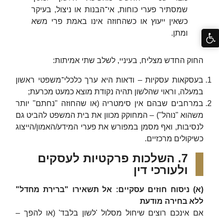
שמסתיר פערי כוחות, אי־הבנות או ניצול, בעיקר
כשאין ייעוץ או כשהחוזה אינו באמת פרי משא
ומתן.
החוק החדש מצליח, בעיניי, לשלב שתי אמיתות:
בעסקאות עסקיות – ודאות היא ערך כלכלי־משפטי ראשון
במעלה, וראוי שהלשון תהיה נקודת מוצא כמעט מכרעת;
במרחבים שבהם אין סימטריה (או שהחוזה "נחתם" יותר
משהוא "נוהל") – המחוקק מכוון את בית המשפט להביט גם
לנסיבות, ואף מסמן במפורש את פערי המידע/האמון/הייצוג
כשיקולים מרכזיים.
7. השלכות פרקטיות לעסקים
ולעורכי דין
(א) ניסוח חוזים עסקיים: אל תשאירו "ברירת מחדל"
ללא בחירה מודעת
אם אינכם רוצים שיחול מסלול 'לשון בלבד' (או להפך –