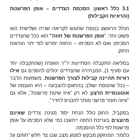
3.1 כלל ראשון: הסכמת הצדדים – אופן הפרשנות
(והראיות הקבילות)
הכלל הראשון בנוסח שהוגש לקריאה שנייה ושלישית הוא
פשוט וחד: "
אופן הפרשנות של חוזה"
הוא ככל שהצדדים
הסכימו; ואם לא הסכימו – החוזה יפורש לפי יתר הוראות
החוק.
במליאה התקבלה הסתייגות יו״ר הוועדה (שהתקבלה יחד
עם סעיף 1), המבהירה שהצדדים יכולים להסכים גם
אילו
ראיות תהיינה קבילות לצורך הפרשנות
. משמעות הדבר
– ככל שהנוסח ישולב בהתאם להצבעה – היא העצמה של
אוטונומיית הרצון
: לא רק "איזו שיטת פרשנות", אלא גם
"איזה חומר פרשני מותר להכניס לחדר".
במקביל, החוק כולל הנחת יסוד מגינה: צדדים
שאינם
מיוצגים
בעריכת החוזה ייחשבו כמי שלא הסכימו על אופן
פרשנות לפי כלל ההסכמה.
כלומר: המחוקק מבקש למנוע מצב שבו צד חלש “חותם על