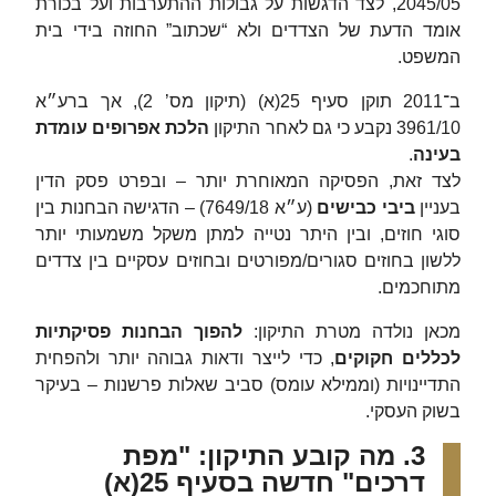
2045/05, לצד הדגשות על גבולות ההתערבות ועל בכורת
אומד הדעת של הצדדים ולא “שכתוב” החוזה בידי בית
המשפט.
ב־2011 תוקן סעיף 25(א) (תיקון מס’ 2), אך ברע״א
3961/10 נקבע כי גם לאחר התיקון
הלכת אפרופים עומדת
בעינה
.
לצד זאת, הפסיקה המאוחרת יותר – ובפרט פסק הדין
בעניין
ביבי כבישים
(ע״א 7649/18) – הדגישה הבחנות בין
סוגי חוזים, ובין היתר נטייה למתן משקל משמעותי יותר
ללשון בחוזים סגורים/מפורטים ובחוזים עסקיים בין צדדים
מתוחכמים.
מכאן נולדה מטרת התיקון:
להפוך הבחנות פסיקתיות
לכללים חקוקים
, כדי לייצר ודאות גבוהה יותר ולהפחית
התדיינויות (וממילא עומס) סביב שאלות פרשנות – בעיקר
בשוק העסקי.
3. מה קובע התיקון: "מפת
דרכים" חדשה בסעיף 25(א)