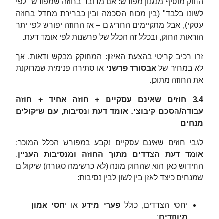
החוק מוסיף מנגנון מפורש: אם מדובר בחוזה שמפורש "לפי
לשונו בלבד" (בין מכוח הסכמה ובין כברירת מחדל בחוזה
עסקי), אבל מתקיימים החריגים – אז החוזה יפורש לפי יתר
הוראות החוק, ובכלל זה הכלל של פרשנות לפי אומד דעת.
זהו רכיב קריטי בהצעת האיזון: המחוקק מבקש ודאות, אך
לא במחיר של
אבסורד פרשני
או סתירה פנימית שמרוקנת
את החוזה מתוכן.
3.4 חוזים שאינם עסקיים + חוזה אחיד + חוזה
עבודה/הסכם קיבוצי: אומד דעת ונסיבות, עם שיקולים
מנחים
לגבי חוזים שאינם עסקיים נקבע במפורש הכלל המוכר:
אומד דעת הצדדים מתוך החוזה ומנסיבות העניין
.
החידוש כאן הוא שהחוק מונה (לא כרשימה סגורה) שיקולים
שמנחים כיצד לאזן בין לשון לבין נסיבות:
יחסי הצדדים, כולל
פערי מידע
או
יחסי אמון
מיוחדים
;