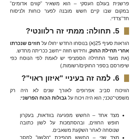
פרשנית בעולם העסקי – הוא משאיר "קווים אדומים"
במקום שבו קיים חשש מובנה לפער כוחות ולניסוח
חד־צדדי.
5. תחולה: ממתי זה רלוונטי?
הוראות סעיף 25(א) בנוסחו החדש יחולו על
חוזים שנכרתו
אחרי תחילת החוק
, וחידוש חוזה ייחשב ככריתה מחדש.
(את מועד התחילה הספציפי יש לאמת לפי הנוסח כפי
שיפורסם בספר החוקים/רשומות.)
6. למה זה בעיניי "איזון ראוי"?
הוויכוח סביב אפרופים לאורך שנים לא היה רק
משפטי־טכני; הוא היה ויכוח על
גבולות הכוח הפרשני
:
מצד אחד – החשש מפגיעה בוודאות, בעקרון
חופש החוזים, ובהסתמכות על לשון כתובה
שנוסחה לאחר השקעת משאבים.
מצד שני – החשש מהפיכת “הלשון” למסך