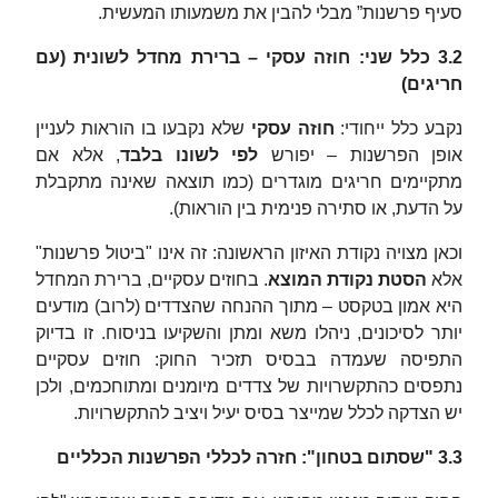
סעיף פרשנות” מבלי להבין את משמעותו המעשית.
3.2 כלל שני: חוזה עסקי – ברירת מחדל לשונית (עם
חריגים)
נקבע כלל ייחודי:
חוזה עסקי
שלא נקבעו בו הוראות לעניין
אופן הפרשנות – יפורש
לפי לשונו בלבד
, אלא אם
מתקיימים חריגים מוגדרים (כמו תוצאה שאינה מתקבלת
על הדעת, או סתירה פנימית בין הוראות).
וכאן מצויה נקודת האיזון הראשונה: זה אינו "ביטול פרשנות"
אלא
הסטת נקודת המוצא
. בחוזים עסקיים, ברירת המחדל
היא אמון בטקסט – מתוך ההנחה שהצדדים (לרוב) מודעים
יותר לסיכונים, ניהלו משא ומתן והשקיעו בניסוח. זו בדיוק
התפיסה שעמדה בבסיס תזכיר החוק: חוזים עסקיים
נתפסים כהתקשרויות של צדדים מיומנים ומתוחכמים, ולכן
יש הצדקה לכלל שמייצר בסיס יעיל ויציב להתקשרויות.
3.3 "שסתום בטחון": חזרה לכללי הפרשנות הכלליים