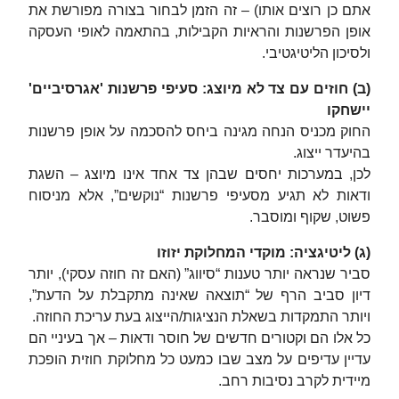
אתם כן רוצים אותו) – זה הזמן לבחור בצורה מפורשת את
אופן הפרשנות והראיות הקבילות, בהתאמה לאופי העסקה
ולסיכון הליטיגטיבי.
(ב) חוזים עם צד לא מיוצג: סעיפי פרשנות 'אגרסיביים'
יישחקו
החוק מכניס הנחה מגינה ביחס להסכמה על אופן פרשנות
בהיעדר ייצוג.
לכן, במערכות יחסים שבהן צד אחד אינו מיוצג – השגת
ודאות לא תגיע מסעיפי פרשנות “נוקשים”, אלא מניסוח
פשוט, שקוף ומוסבר.
(ג) ליטיגציה: מוקדי המחלוקת יזוזו
סביר שנראה יותר טענות “סיווג” (האם זה חוזה עסקי), יותר
דיון סביב הרף של “תוצאה שאינה מתקבלת על הדעת”,
ויותר התמקדות בשאלת הנציגות/הייצוג בעת עריכת החוזה.
כל אלו הם וקטורים חדשים של חוסר ודאות – אך בעיניי הם
עדיין עדיפים על מצב שבו כמעט כל מחלוקת חוזית הופכת
מיידית לקרב נסיבות רחב.